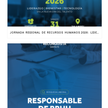
JORNADA REGIONAL DE RECURSOS HUMANOS 2026: LIDERAZGO, BIENESTAR Y TECNOLOGÍA EN LA NUEVA ERA DEL TALENTO