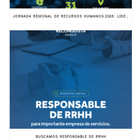
JORNADA REGIONAL DE RECURSOS HUMANOS 2026: LIDERAZGO, BIENESTAR Y TECNOLOGÍA EN LA NUEVA ERA DEL TALENTO
BUSCAMOS RESPONSABLE DE RRHH