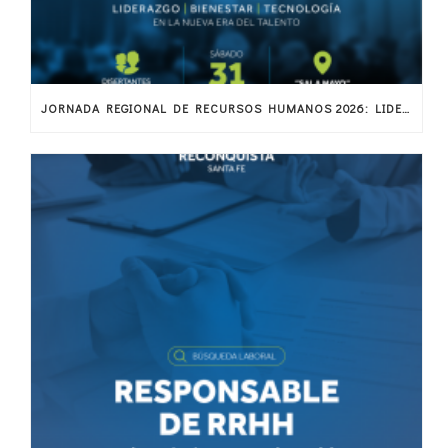
JORNADA REGIONAL DE RECURSOS HUMANOS 2026: LIDERAZGO, BIENESTAR Y TECNOLOGÍA EN LA NUEVA ERA DEL TALENTO