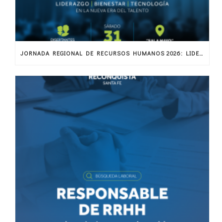
JORNADA REGIONAL DE RECURSOS HUMANOS 2026: LIDERAZGO, BIENESTAR Y TECNOLOGÍA EN LA NUEVA ERA DEL TALENTO