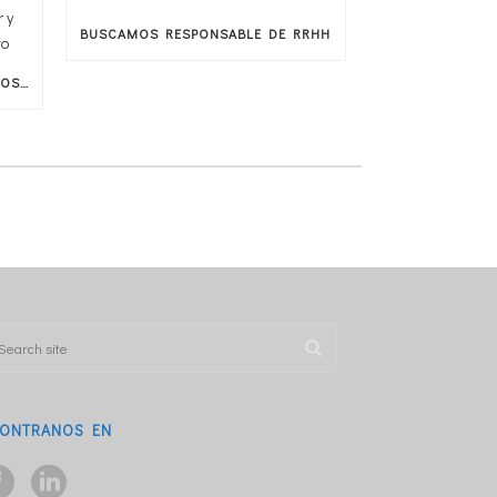
BUSCAMOS RESPONSABLE DE RRHH
JORNADA REGIONAL DE RECURSOS HUMANOS 2026: LIDERAZGO, BIENESTAR Y TECNOLOGÍA EN LA NUEVA ERA DEL TALENTO
ONTRANOS EN