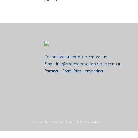
Consultora Integral de Empresas
Email: info@cadenadevalorparana.com.ar
Paraná - Entre Ríos - Argentina
Diseño de Sitios WEB Grandi & Asociados