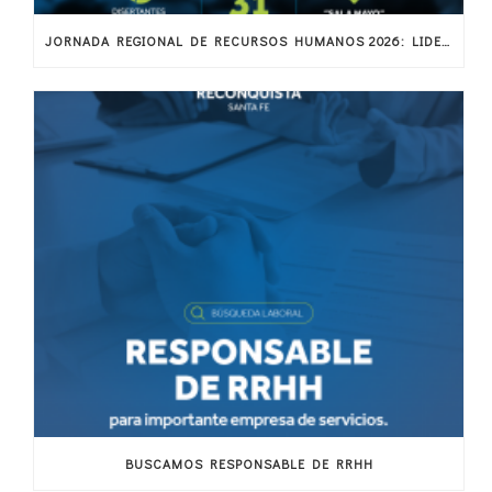
JORNADA REGIONAL DE RECURSOS HUMANOS 2026: LIDERAZGO, BIENESTAR Y TECNOLOGÍA EN LA NUEVA ERA DEL TALENTO
BUSCAMOS RESPONSABLE DE RRHH